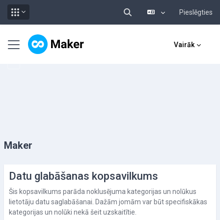
Pieslēgties
Pārslēgt meklēšanas ieva
Atvērt galveno saturu
Sānu panelis
Vairāk
Maker
Datu glabāšanas kopsavilkums
Šis kopsavilkums parāda noklusējuma kategorijas un nolūkus
lietotāju datu saglabāšanai. Dažām jomām var būt specifiskākas
kategorijas un nolūki nekā šeit uzskaitītie.