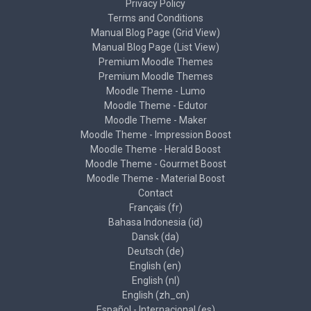
Privacy Policy
Terms and Conditions
Manual Blog Page (Grid View)
Manual Blog Page (List View)
Premium Moodle Themes
Premium Moodle Themes
Moodle Theme - Lumo
Moodle Theme - Edutor
Moodle Theme - Maker
Moodle Theme - Impression Boost
Moodle Theme - Herald Boost
Moodle Theme - Gourmet Boost
Moodle Theme - Material Boost
Contact
Français ‎(fr)‎
Bahasa Indonesia ‎(id)‎
Dansk ‎(da)‎
Deutsch ‎(de)‎
English ‎(en)‎
English ‎(nl)‎
English ‎(zh_cn)‎
Español - Internacional ‎(es)‎