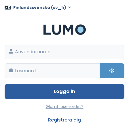
Gå direkt till huvudinnehåll
Finlandssvenska ‎(sv_fi)‎
Användarnamn
Lösenord
Logga in
Glömt lösenordet?
Registrera dig