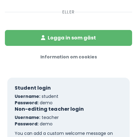
ELLER
Logga in som gäst
Information om cookies
Student login
Username:
student
Password:
demo
Non-editing teacher login
Username:
teacher
Password:
demo
You can add a custom welcome message on