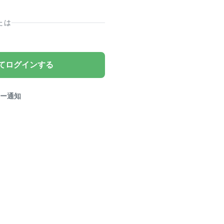
たは
てログインする
ー通知