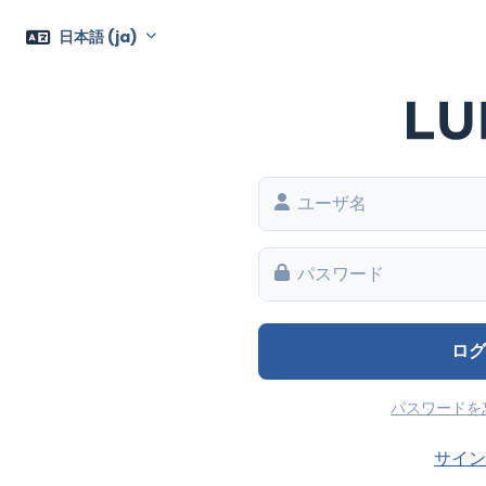
日本語 ‎(ja)‎
ログ
パスワードを
サイン