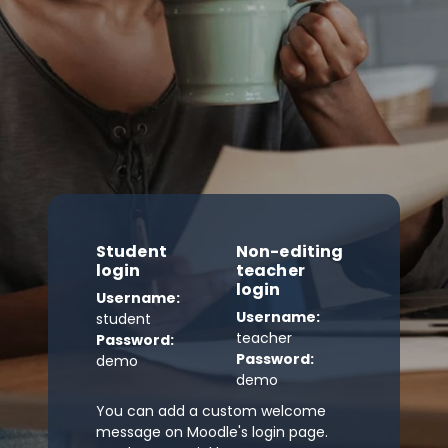
Student
Non-editing
login
teacher
login
Username:
Username:
student
teacher
Password:
Password:
demo
demo
You can add a custom welcome
message on Moodle's login page.