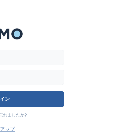
ユーザ名
パスワード
イン
忘れましたか?
アップ