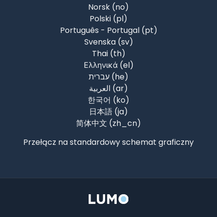
Norsk ‎(no)‎
Polski ‎(pl)‎
Português - Portugal ‎(pt)‎
Svenska ‎(sv)‎
Thai ‎(th)‎
Ελληνικά ‎(el)‎
עברית ‎(he)‎
العربية ‎(ar)‎
한국어 ‎(ko)‎
日本語 ‎(ja)‎
简体中文 ‎(zh_cn)‎
Przełącz na standardowy schemat graficzny