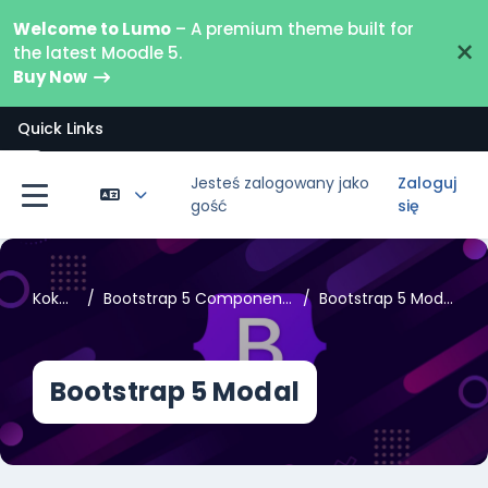
Przejdź do głównej zawartości
Welcome to Lumo
– A premium theme built for
×
the latest Moodle 5.
Buy Now
Quick Links
Otwórz indeks kursu
Jesteś zalogowany jako
Zaloguj
gość
się
Panel boczny
Kokpit
Bootstrap 5 Components
Bootstrap 5 Modal
Bootstrap 5 Modal