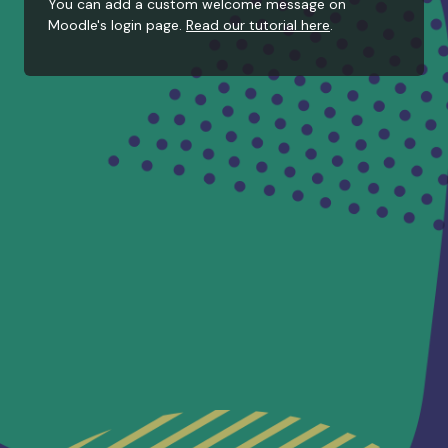
You can add a custom welcome message on
Moodle's login page.
Read our tutorial here
.