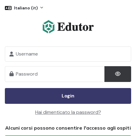
Vai al contenuto principale
Italiano ‎(it)‎
Vai a creazione account
Username
Password
Login
Hai dimenticato la password?
Alcuni corsi possono consentire l'accesso agli ospiti