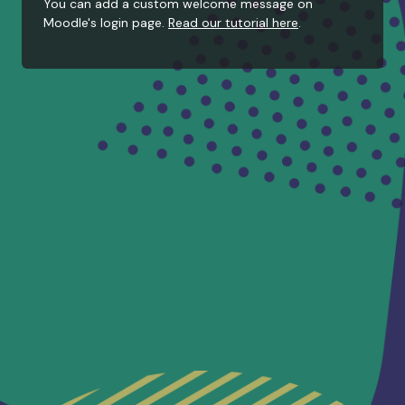
You can add a custom welcome message on
Moodle's login page.
Read our tutorial here
.