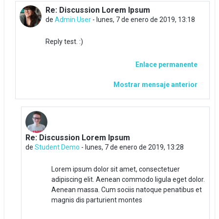
Re: Discussion Lorem Ipsum
En respuesta a Admin User
de
Admin User
-
lunes, 7 de enero de 2019, 13:18
Reply test. :)
Enlace permanente
Mostrar mensaje anterior
Re: Discussion Lorem Ipsum
En respuesta a Admin User
de
Student Demo
-
lunes, 7 de enero de 2019, 13:28
Lorem ipsum dolor sit amet, consectetuer
adipiscing elit. Aenean commodo ligula eget dolor.
Aenean massa. Cum sociis natoque penatibus et
magnis dis parturient montes