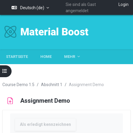
Sie sind als Gast
Login
Deutsch ‎(de)‎
angemeldet
Zum Hauptinhalt
STARTSEITE
HOME
MEHR
Kursindex öffnen
Course Demo 1.5
Abschnitt 1
Assignment Demo
Assignment Demo
Abschlussbedingungen
Als erledigt kennzeichnen