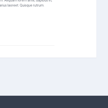
nim. Aliquam lorem ante, dapibus in,
varius laoreet. Quisque rutrum.