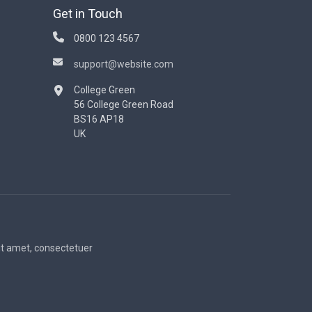
Get in Touch
0800 123 4567
support@website.com
College Green
56 College Green Road
BS16 AP18
UK
sit amet, consectetuer