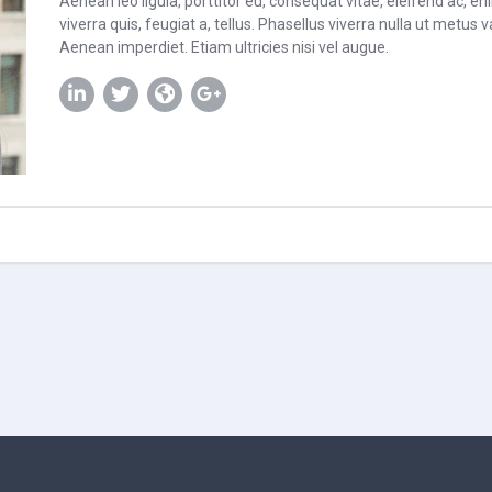
Aenean leo ligula, porttitor eu, consequat vitae, eleifend ac, e
viverra quis, feugiat a, tellus. Phasellus viverra nulla ut metus 
Aenean imperdiet. Etiam ultricies nisi vel augue.