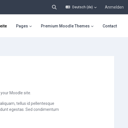
Anmelden
Deutsch ‎(de)‎
Sucheingabe umschalten
eite
Pages
Premium Moodle Themes
Contact
 your Moodle site.
aliquam, tellus id pellentesque
ncidunt egestas. Sed condimentum